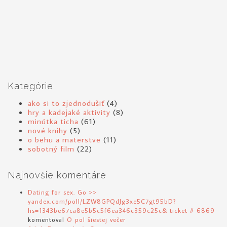
Kategórie
ako si to zjednodušiť
(4)
hry a kadejaké aktivity
(8)
minútka ticha
(61)
nové knihy
(5)
o behu a materstve
(11)
sobotný film
(22)
Najnovšie komentáre
Dating for sex. Go >>
yandex.com/poll/LZW8GPQdJg3xe5C7gt95bD?
hs=1343be67ca8e5b5c5f6ea346c359c25c& ticket # 6869
komentoval
O pol šiestej večer