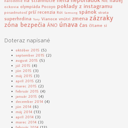
nádej
na stiahnutie
narodenie
NIE
poklady z instagramu
olympiáda
Pocoyo
ockovia
spánok
prší
recenzia
posadnutosť
Rút
strata
Samsung
zázraky
zmena
superhrdina
Vianoce
vnútri
Tony
únava
zóna bezpečia
čas
ÁNO
čítame si
Doteraz napísané
október 2015
(5)
september 2015
(2)
august 2015
(5)
júl 2015
(4)
jún 2015
(3)
máj 2015
(3)
apríl 2015
(2)
marec 2015
(2)
február 2015
(4)
január 2015
(4)
december 2014
(4)
jún 2014
(6)
máj 2014
(13)
apríl 2014
(3)
marec 2014
(3)
február 2014
(13)